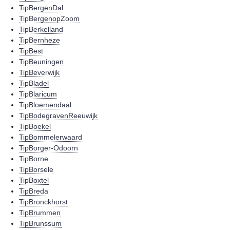
TipBergenDal
TipBergenopZoom
TipBerkelland
TipBernheze
TipBest
TipBeuningen
TipBeverwijk
TipBladel
TipBlaricum
TipBloemendaal
TipBodegravenReeuwijk
TipBoekel
TipBommelerwaard
TipBorger-Odoorn
TipBorne
TipBorsele
TipBoxtel
TipBreda
TipBronckhorst
TipBrummen
TipBrunssum